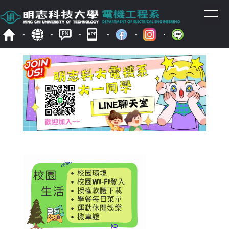
跳
到
主
要
內
容
區