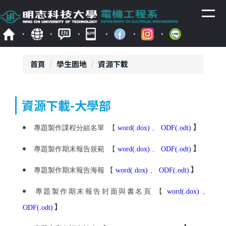
跳
到
主
要
內
容
首頁
學生園地
資源下載
區
資源下載-大學部
】
專題製作課程分組名單
【
word(.dox)
、
ODF(.odt)
】
專題製作期末報告規範
【
word(.dox)
、
ODF(.odt)
】
專題製作期末報告海報 【
word(.dox)
、
ODF(.odt)
專題製作期末報告封面與書名頁 【
word(.dox)
、
】
ODF(.odt
)