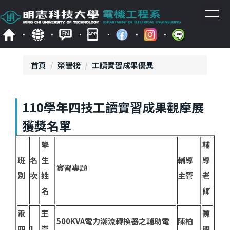
跳
到
主
要
內
容
首頁
榮譽榜
工讀實習成果優異
區
110學年四技工讀實習成果觀摩展
獲獎名單
學
輔
班
名
生
輔導
導
實習專題
別
次
姓
主管
老
名
師
電
王
陳
500KVA電力潮流轉換器之輔助電
陳柏
四
1
崇
明