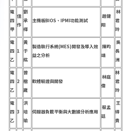
電
劉
林
佳
趙健
四
承
主機板BIOS、IPMI功能測試
君
作
翔
甲
樺
玲
電
黃
吳
製造執行系統(MES)開發及導入效
陳昀
四
1
于
長
益之分析
靖
乙
紘
洲
電
曾
林
林庭
四
2
楷
軟體驗證與開發
君
偉
乙
崴
玲
電
洪
王
蔡孟
四
3
培
伺服器負載平衡與大數據分析應用
得
廷
乙
瑜
貴