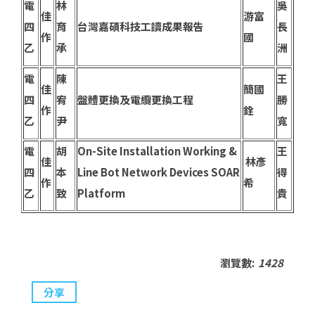
電
林
吳
佳
游富
四
育
台灣嘉碩科技工讀成果報告
長
作
國
乙
承
洲
電
陳
王
佳
簡國
四
宥
盤體更換及電纜更換工程
勝
作
銓
乙
尹
寬
電
胡
On-Site Installation Working &
王
佳
林彥
四
本
Line Bot Network Devices SOAR
得
作
希
乙
致
Platform
貴
瀏覽數:
1428
分享