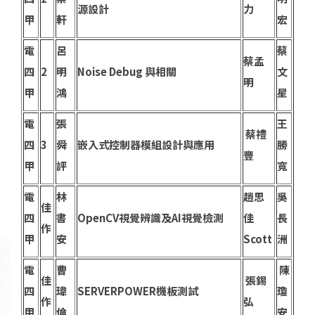
源設計
力
甲
軒
宏
電
呂
蔡
蔡孟
四
2
明
Noise Debug 與相關
文
明
甲
鴻
星
電
張
王
蔡禮
四
3
舜
嵌入式控制器模組設計與應用
勝
豐
甲
評
寬
電
林
趙思
吳
佳
四
書
OpenCV視覺辨識及AI視覺檢測
佳
長
作
甲
安
Scott
洲
電
曹
陳
佳
張錫
四
瑋
SERVERPOWER機板測試
瓊
作
弘
甲
倫
安